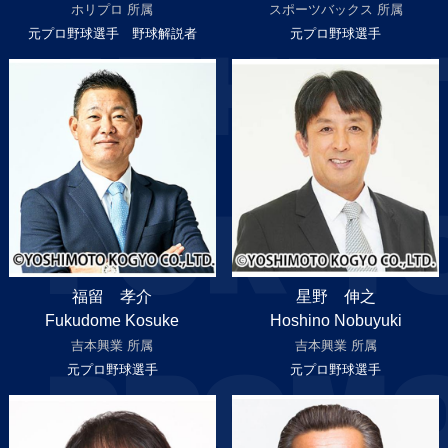
ホリプロ 所属
スポーツバックス 所属
元プロ野球選手 野球解説者
元プロ野球選手
ATHLE
FOR Y
福留 孝介
星野 伸之
Fukudome Kosuke
Hoshino Nobuyuki
吉本興業 所属
吉本興業 所属
PROMO
元プロ野球選手
元プロ野球選手