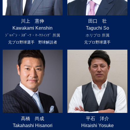
川上 憲伸
田口 壮
Kawakami Kenshin
Taguchi So
ｼﾞｬﾊﾟﾝ・ｽﾎﾟｰﾂ・ﾏｰｹﾃｨﾝｸﾞ 所属
ホリプロ 所属
元プロ野球選手 野球解説者
元プロ野球選手
高橋 尚成
平石 洋介
Takahashi Hisanori
Hiraishi Yosuke